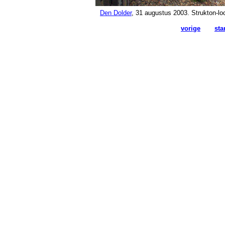
Den Dolder
, 31 augustus 2003. Strukton-l
vorige
sta